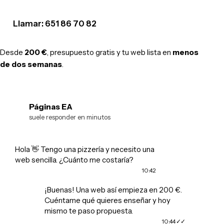
Llamar: 651 86 70 82
Desde
200 €
, presupuesto gratis y tu web lista en
menos
de dos semanas
.
Páginas EA
EA
suele responder en minutos
Hola 👋 Tengo una pizzería y necesito una
web sencilla. ¿Cuánto me costaría?
10:42
¡Buenas! Una web así empieza en 200 €.
Cuéntame qué quieres enseñar y hoy
mismo te paso propuesta.
10:44