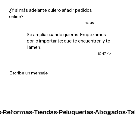
¿Y si más adelante quiero añadir pedidos
online?
10:45
Se amplía cuando quieras. Empezamos
por lo importante: que te encuentren y te
llamen.
10:47
➤
Escribe un mensaje
eformas
·
Tiendas
·
Peluquerías
·
Abogados
·
Taller