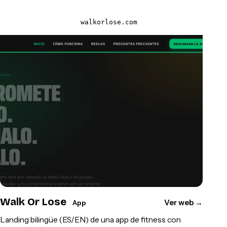
walkorlose.com
Walk Or Lose
Ver web
→
App
Landing bilingüe (ES/EN) de una app de fitness con