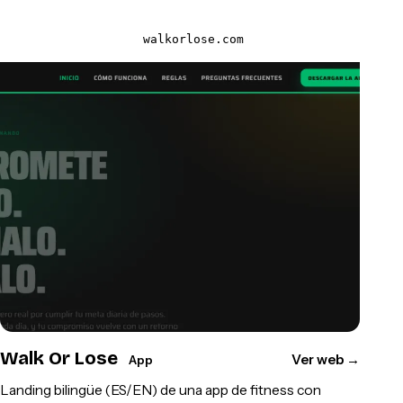
walkorlose.com
Walk Or Lose
Ver web
→
App
Landing bilingüe (ES/EN) de una app de fitness con