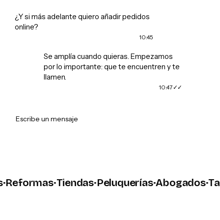
¿Y si más adelante quiero añadir pedidos
online?
10:45
Se amplía cuando quieras. Empezamos
por lo importante: que te encuentren y te
llamen.
10:47
➤
Escribe un mensaje
eformas
·
Tiendas
·
Peluquerías
·
Abogados
·
Talle