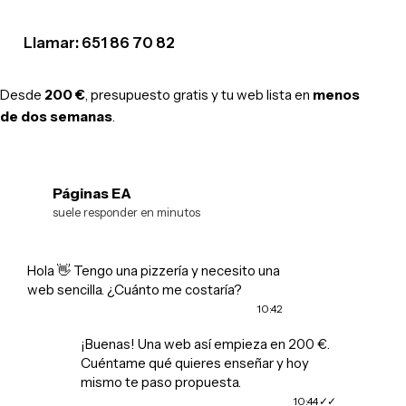
Llamar: 651 86 70 82
Desde
200 €
, presupuesto gratis y tu web lista en
menos
de dos semanas
.
Páginas EA
EA
suele responder en minutos
Hola 👋 Tengo una pizzería y necesito una
web sencilla. ¿Cuánto me costaría?
10:42
¡Buenas! Una web así empieza en 200 €.
Cuéntame qué quieres enseñar y hoy
mismo te paso propuesta.
10:44