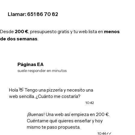
Llamar: 651 86 70 82
Desde
200 €
, presupuesto gratis y tu web lista en
menos
de dos semanas
.
Páginas EA
EA
suele responder en minutos
Hola 👋 Tengo una pizzería y necesito una
web sencilla. ¿Cuánto me costaría?
10:42
¡Buenas! Una web así empieza en 200 €.
Cuéntame qué quieres enseñar y hoy
mismo te paso propuesta.
10:44