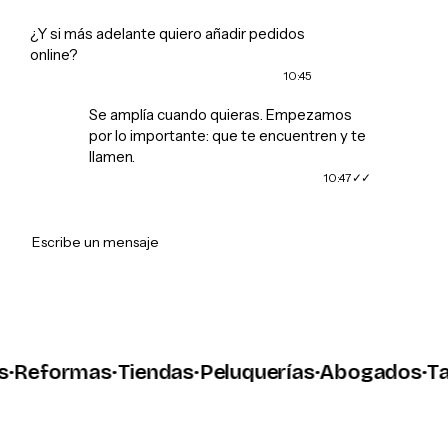
¿Y si más adelante quiero añadir pedidos
online?
10:45
Se amplía cuando quieras. Empezamos
por lo importante: que te encuentren y te
llamen.
10:47
➤
Escribe un mensaje
eformas
·
Tiendas
·
Peluquerías
·
Abogados
·
Talle