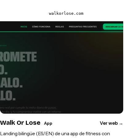
walkorlose.com
Walk Or Lose
Ver web
→
App
Landing bilingüe (ES/EN) de una app de fitness con