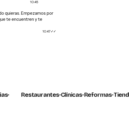
10:45
do quieras. Empezamos por
que te encuentren y te
10:47
➤
Restaurantes
·
Clínicas
·
Reformas
·
Tiendas
·
P