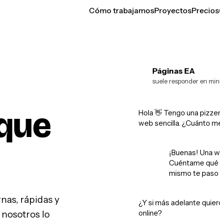
Cómo trabajamos
Proyectos
Precios
Páginas EA
EA
suele responder en min
que
Hola 👋 Tengo una pizzer
web sencilla. ¿Cuánto m
¡Buenas! Una w
Cuéntame qué q
mismo te paso 
as, rápidas y
¿Y si más adelante quier
online?
 nosotros lo