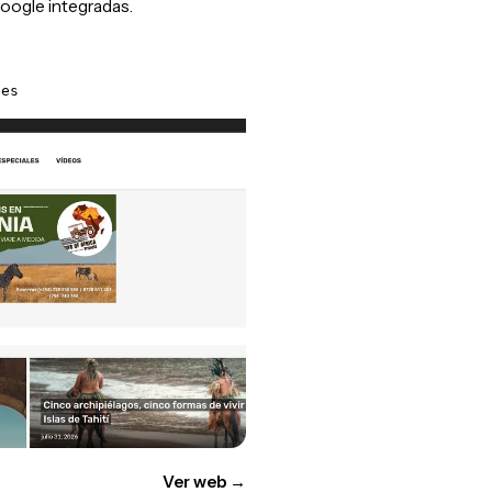
oogle integradas.
.es
Ver web
→