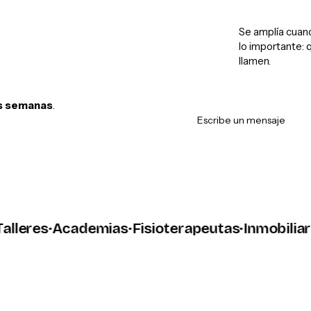
Se amplía cuan
lo importante: 
llamen.
s semanas
.
Escribe un mensaje
eres
·
Academias
·
Fisioterapeutas
·
Inmobiliarias
·