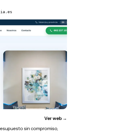
cia.es
Ver web
→
presupuesto sin compromiso,