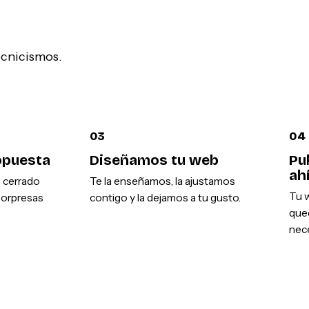
tecnicismos.
03
04
opuesta
Diseñamos tu web
Pu
ah
o cerrado
Te la enseñamos, la ajustamos
Tu w
sorpresas
contigo y la dejamos a tu gusto.
que
nece