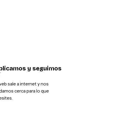
blicamos y seguimos
í
eb sale a internet y nos
damos cerca para lo que
sites.