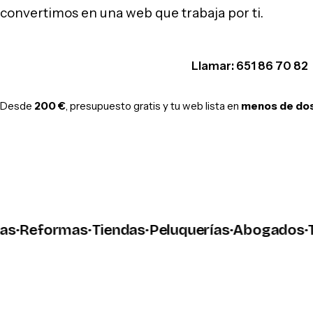
convertimos en una web que trabaja por ti.
Hablar por WhatsApp
Llamar: 651 86 70 82
Desde
200 €
, presupuesto gratis y tu web lista en
menos de do
Reformas
·
Tiendas
·
Peluquerías
·
Abogados
·
Tall