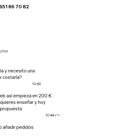
651 86 70 82
WhatsApp
utos
ía y necesito una
e costaría?
10:42
eb así empieza en 200 €.
uieres enseñar y hoy
propuesta.
10:44
o añadir pedidos