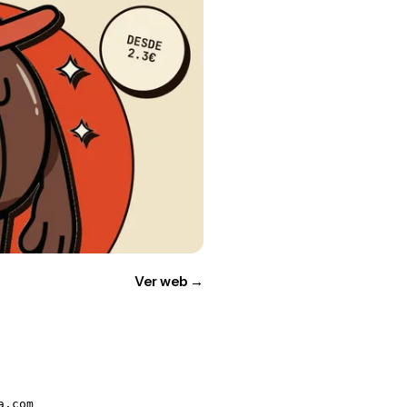
Ver web
→
a.com