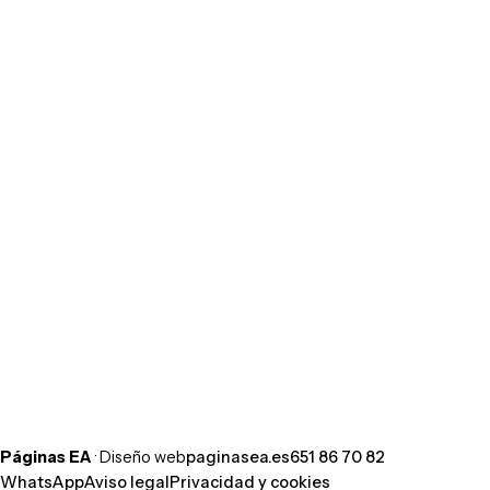
¿Hablamos de tu web?
Cuéntanos tu idea por WhatsApp y te
respondemos hoy mismo. Sin compromiso.
Escribir por WhatsApp
Llamar al 651 86 70 82
Páginas EA
· Diseño web
paginasea.es
651 86 70 82
WhatsApp
Aviso legal
Privacidad y cookies