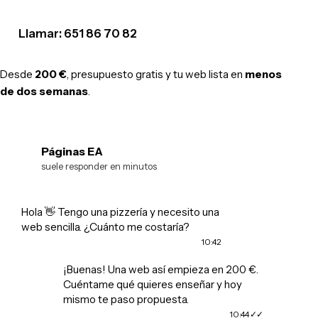
Llamar: 651 86 70 82
Desde
200 €
, presupuesto gratis y tu web lista en
menos
de dos semanas
.
Páginas EA
EA
suele responder en minutos
Hola 👋 Tengo una pizzería y necesito una
web sencilla. ¿Cuánto me costaría?
10:42
¡Buenas! Una web así empieza en 200 €.
Cuéntame qué quieres enseñar y hoy
mismo te paso propuesta.
10:44