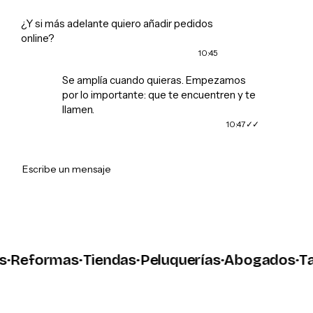
¿Y si más adelante quiero añadir pedidos
online?
10:45
Se amplía cuando quieras. Empezamos
por lo importante: que te encuentren y te
llamen.
10:47
➤
Escribe un mensaje
eformas
·
Tiendas
·
Peluquerías
·
Abogados
·
Talle