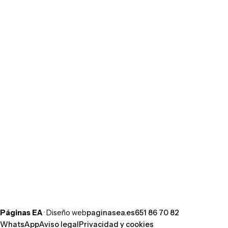
¿Hablamos de tu web?
Cuéntanos tu idea por WhatsApp y te
respondemos hoy mismo. Sin compromiso.
Escribir por WhatsApp
Llamar al 651 86 70 82
Páginas EA
· Diseño web
paginasea.es
651 86 70 82
WhatsApp
Aviso legal
Privacidad y cookies