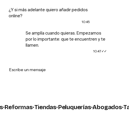
¿Y si más adelante quiero añadir pedidos
online?
10:45
Se amplía cuando quieras. Empezamos
por lo importante: que te encuentren y te
llamen.
10:47
➤
Escribe un mensaje
eformas
·
Tiendas
·
Peluquerías
·
Abogados
·
Talle