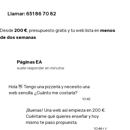
Llamar: 651 86 70 82
Desde
200 €
, presupuesto gratis y tu web lista en
menos
de dos semanas
.
Páginas EA
EA
suele responder en minutos
Hola 👋 Tengo una pizzería y necesito una
web sencilla. ¿Cuánto me costaría?
10:42
¡Buenas! Una web así empieza en 200 €.
Cuéntame qué quieres enseñar y hoy
mismo te paso propuesta.
10:44