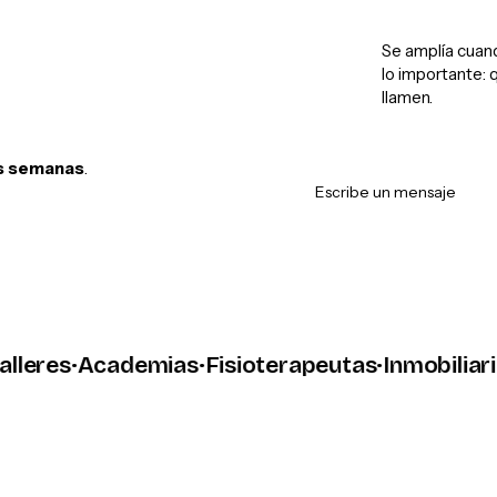
Se amplía cuan
lo importante: 
llamen.
s semanas
.
Escribe un mensaje
res
·
Academias
·
Fisioterapeutas
·
Inmobiliarias
·