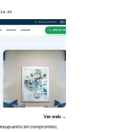
cia.es
Ver web
→
presupuesto sin compromiso,