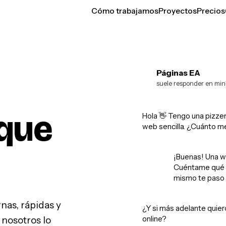
Cómo trabajamos
Proyectos
Precios
Páginas EA
EA
suele responder en min
que
Hola 👋 Tengo una pizzer
web sencilla. ¿Cuánto m
¡Buenas! Una w
Cuéntame qué q
mismo te paso 
as, rápidas y
¿Y si más adelante quier
online?
 nosotros lo