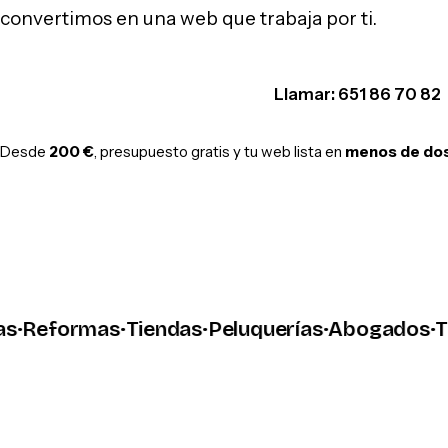
convertimos en una web que trabaja por ti.
Hablar por WhatsApp
Llamar: 651 86 70 82
Desde
200 €
, presupuesto gratis y tu web lista en
menos de do
eformas
·
Tiendas
·
Peluquerías
·
Abogados
·
Talle