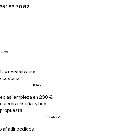
651 86 70 82
WhatsApp
utos
ía y necesito una
e costaría?
10:42
eb así empieza en 200 €.
uieres enseñar y hoy
propuesta.
10:44
o añadir pedidos