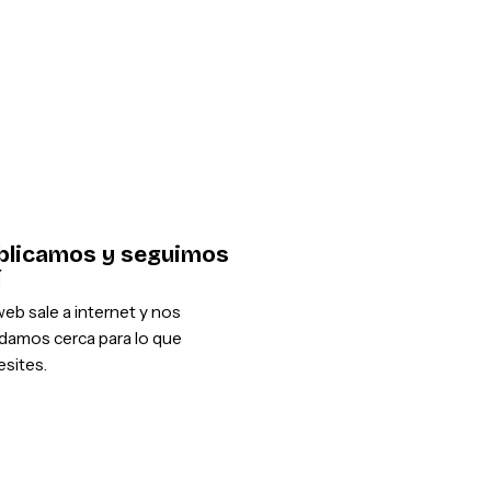
blicamos y seguimos
í
eb sale a internet y nos
damos cerca para lo que
sites.