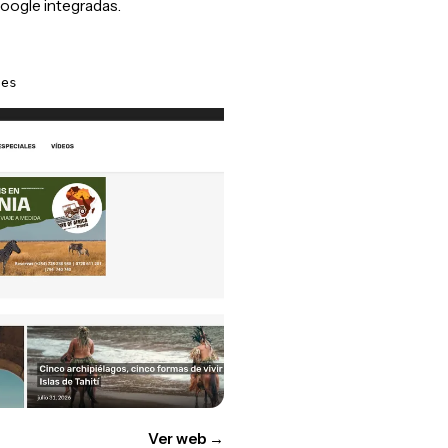
oogle integradas.
.es
Ver web
→