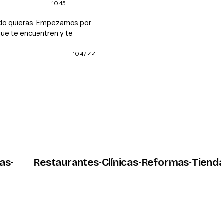
10:45
do quieras. Empezamos por
que te encuentren y te
10:47
➤
Restaurantes
·
Clínicas
·
Reformas
·
Tiendas
·
P