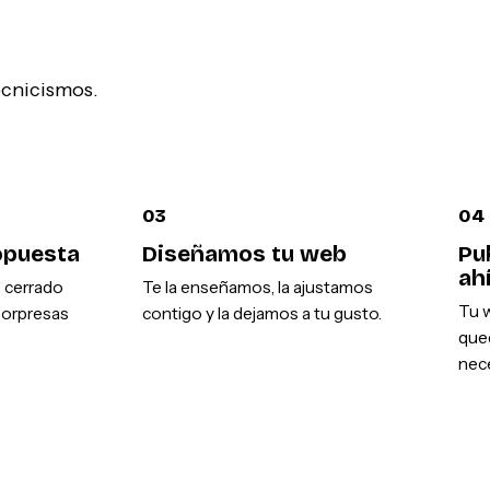
tecnicismos.
03
04
opuesta
Diseñamos tu web
Pu
ah
o cerrado
Te la enseñamos, la ajustamos
Tu w
sorpresas
contigo y la dejamos a tu gusto.
que
nece