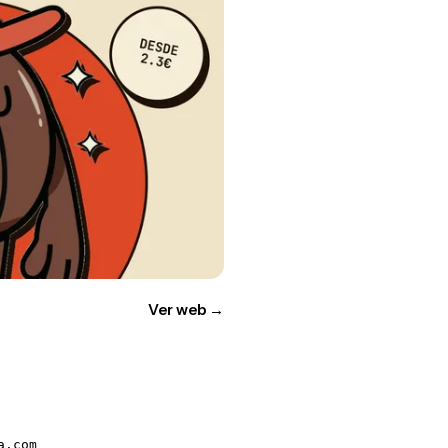
Ver web
→
a.com