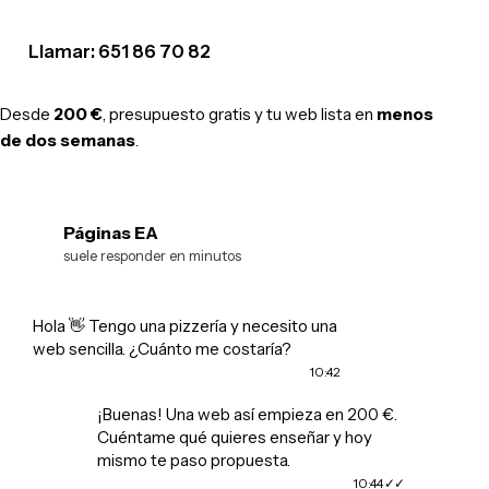
Llamar: 651 86 70 82
Desde
200 €
, presupuesto gratis y tu web lista en
menos
de dos semanas
.
Páginas EA
EA
suele responder en minutos
Hola 👋 Tengo una pizzería y necesito una
web sencilla. ¿Cuánto me costaría?
10:42
¡Buenas! Una web así empieza en 200 €.
Cuéntame qué quieres enseñar y hoy
mismo te paso propuesta.
10:44