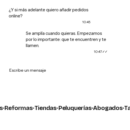
¿Y si más adelante quiero añadir pedidos
online?
10:45
Se amplía cuando quieras. Empezamos
por lo importante: que te encuentren y te
llamen.
10:47
➤
Escribe un mensaje
eformas
·
Tiendas
·
Peluquerías
·
Abogados
·
Talle