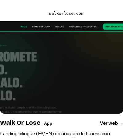
walkorlose.com
Walk Or Lose
Ver web
→
App
Landing bilingüe (ES/EN) de una app de fitness con