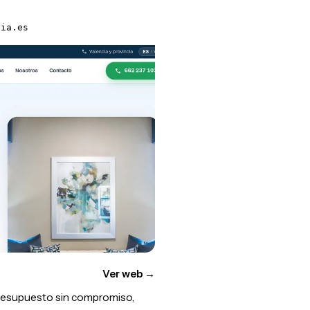
cia.es
Ver web
→
presupuesto sin compromiso,