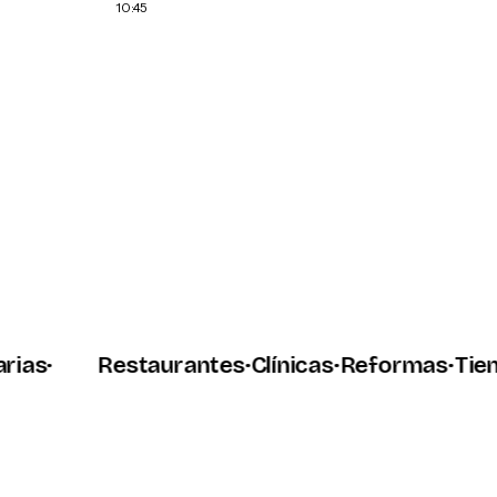
10:45
do quieras. Empezamos por
que te encuentren y te
10:47
➤
s
·
Restaurantes
·
Clínicas
·
Reformas
·
Tiendas