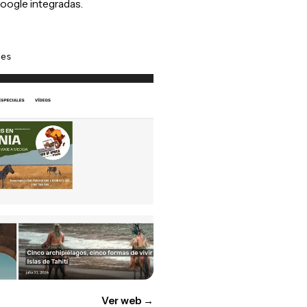
oogle integradas.
.es
Ver web
→