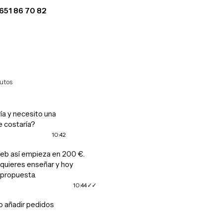
651 86 70 82
WhatsApp
utos
ía y necesito una
e costaría?
10:42
eb así empieza en 200 €.
uieres enseñar y hoy
propuesta.
10:44
o añadir pedidos