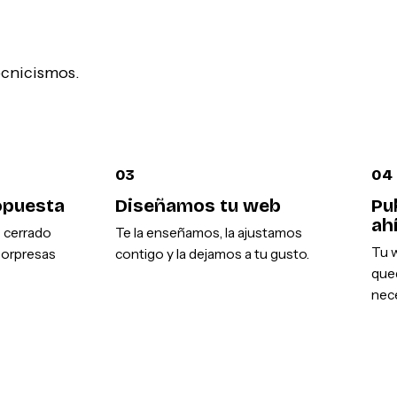
tecnicismos.
03
04
opuesta
Diseñamos tu web
Pu
ah
o cerrado
Te la enseñamos, la ajustamos
Tu w
sorpresas
contigo y la dejamos a tu gusto.
que
nece