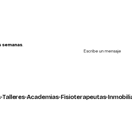
Se amplía cuan
lo importante: 
llamen.
s semanas
.
Escribe un mensaje
leres
·
Academias
·
Fisioterapeutas
·
Inmobiliaria