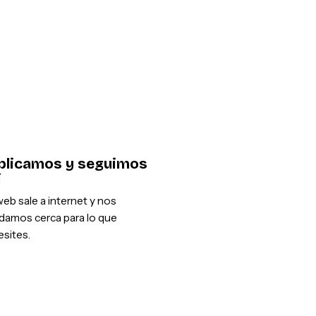
blicamos y seguimos
í
eb sale a internet y nos
damos cerca para lo que
sites.