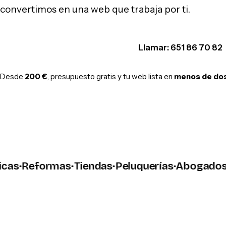
convertimos en una web que trabaja por ti.
Hablar por WhatsApp
Llamar: 651 86 70 82
Desde
200 €
, presupuesto gratis y tu web lista en
menos de do
·
Reformas
·
Tiendas
·
Peluquerías
·
Abogados
·
Tal