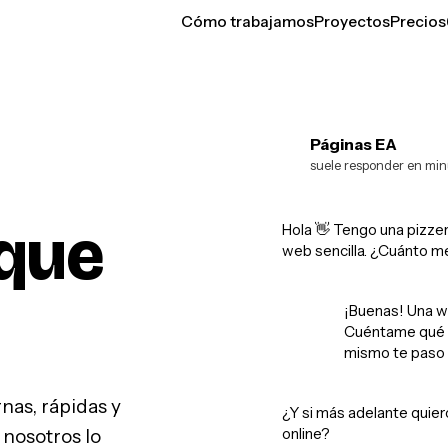
Cómo trabajamos
Proyectos
Precios
Páginas EA
EA
suele responder en min
que
Hola 👋 Tengo una pizzer
web sencilla. ¿Cuánto m
¡Buenas! Una w
Cuéntame qué q
mismo te paso 
as, rápidas y
¿Y si más adelante quier
online?
 nosotros lo