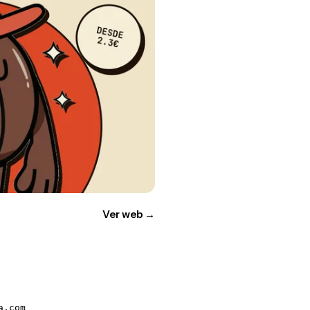
Ver web
→
a.com