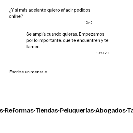
¿Y si más adelante quiero añadir pedidos
online?
10:45
Se amplía cuando quieras. Empezamos
por lo importante: que te encuentren y te
llamen.
10:47
➤
Escribe un mensaje
eformas
·
Tiendas
·
Peluquerías
·
Abogados
·
Talle