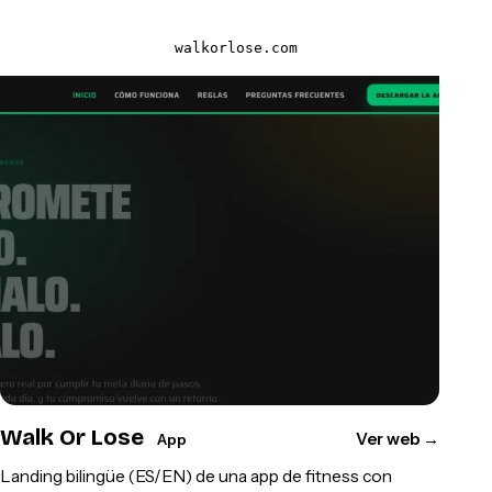
walkorlose.com
Walk Or Lose
Ver web
→
App
Landing bilingüe (ES/EN) de una app de fitness con