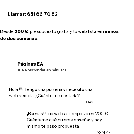
Llamar: 651 86 70 82
Desde
200 €
, presupuesto gratis y tu web lista en
menos
de dos semanas
.
Páginas EA
EA
suele responder en minutos
Hola 👋 Tengo una pizzería y necesito una
web sencilla. ¿Cuánto me costaría?
10:42
¡Buenas! Una web así empieza en 200 €.
Cuéntame qué quieres enseñar y hoy
mismo te paso propuesta.
10:44