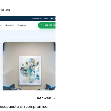
cia.es
Ver web
→
presupuesto sin compromiso,