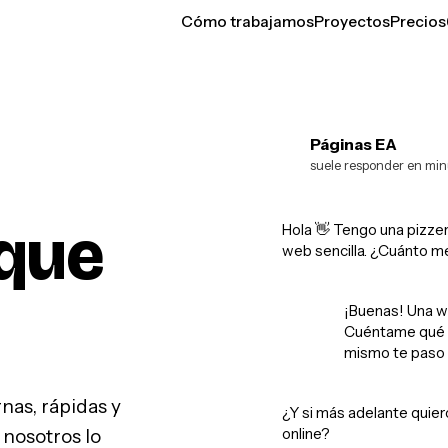
Cómo trabajamos
Proyectos
Precios
Páginas EA
EA
suele responder en min
que
Hola 👋 Tengo una pizzer
web sencilla. ¿Cuánto m
¡Buenas! Una w
Cuéntame qué q
mismo te paso 
as, rápidas y
¿Y si más adelante quier
online?
 nosotros lo