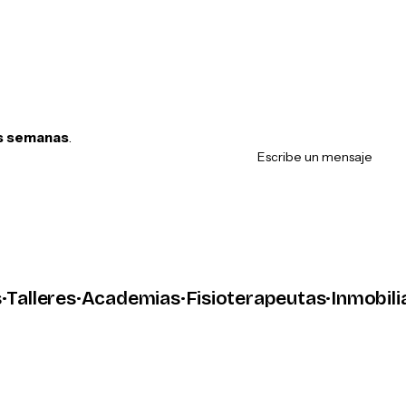
Se amplía cuan
lo importante: 
llamen.
s semanas
.
Escribe un mensaje
leres
·
Academias
·
Fisioterapeutas
·
Inmobiliaria