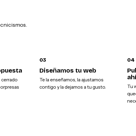
tecnicismos.
03
04
opuesta
Diseñamos tu web
Pu
ah
o cerrado
Te la enseñamos, la ajustamos
Tu w
sorpresas
contigo y la dejamos a tu gusto.
que
nece