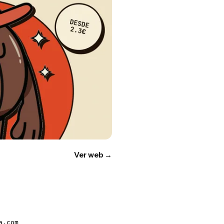
Ver web
→
a.com