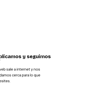
blicamos y seguimos
í
eb sale a internet y nos
damos cerca para lo que
sites.