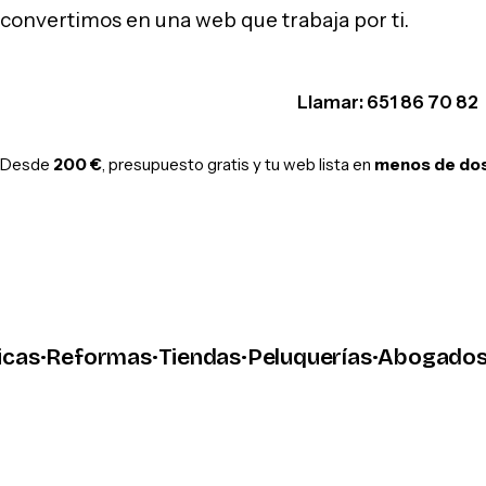
convertimos en una web que trabaja por ti.
Hablar por WhatsApp
Llamar: 651 86 70 82
Desde
200 €
, presupuesto gratis y tu web lista en
menos de do
·
Reformas
·
Tiendas
·
Peluquerías
·
Abogados
·
Tal