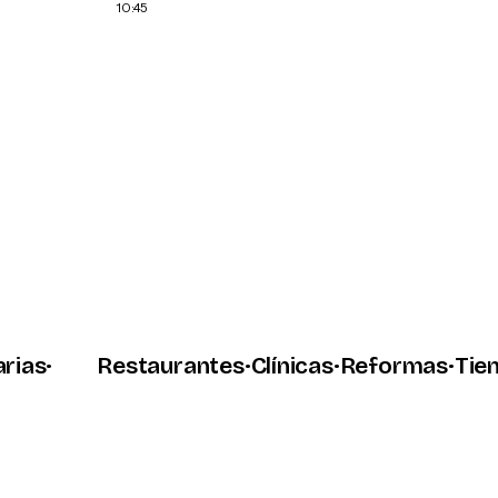
10:45
do quieras. Empezamos por
que te encuentren y te
10:47
➤
s
·
Restaurantes
·
Clínicas
·
Reformas
·
Tiendas