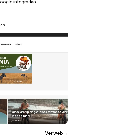
oogle integradas.
.es
Ver web
→