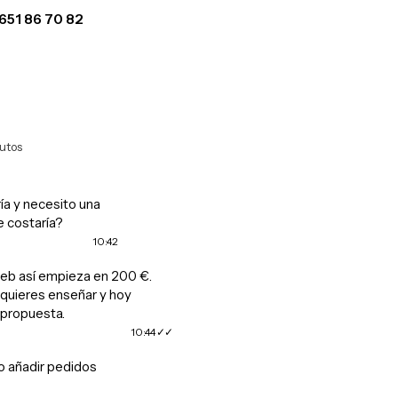
651 86 70 82
WhatsApp
utos
ía y necesito una
e costaría?
10:42
eb así empieza en 200 €.
uieres enseñar y hoy
propuesta.
10:44
o añadir pedidos