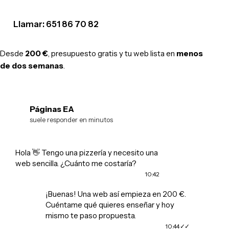
Llamar: 651 86 70 82
Desde
200 €
, presupuesto gratis y tu web lista en
menos
de dos semanas
.
Páginas EA
EA
suele responder en minutos
Hola 👋 Tengo una pizzería y necesito una
web sencilla. ¿Cuánto me costaría?
10:42
¡Buenas! Una web así empieza en 200 €.
Cuéntame qué quieres enseñar y hoy
mismo te paso propuesta.
10:44