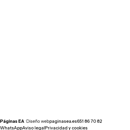
¿Hablamos de tu web?
Cuéntanos tu idea por WhatsApp y te
respondemos hoy mismo. Sin compromiso.
Escribir por WhatsApp
Llamar al 651 86 70 82
Páginas EA
· Diseño web
paginasea.es
651 86 70 82
WhatsApp
Aviso legal
Privacidad y cookies