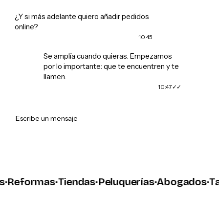
¿Y si más adelante quiero añadir pedidos
online?
10:45
Se amplía cuando quieras. Empezamos
por lo importante: que te encuentren y te
llamen.
10:47
➤
Escribe un mensaje
eformas
·
Tiendas
·
Peluquerías
·
Abogados
·
Talle