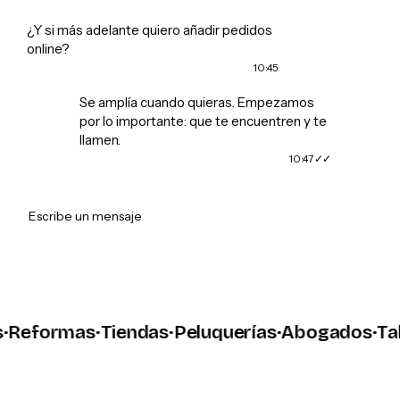
¿Y si más adelante quiero añadir pedidos
online?
10:45
Se amplía cuando quieras. Empezamos
por lo importante: que te encuentren y te
llamen.
10:47
➤
Escribe un mensaje
eformas
·
Tiendas
·
Peluquerías
·
Abogados
·
Talle