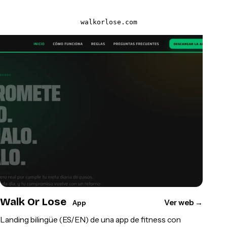
walkorlose.com
Walk Or Lose
Ver web
→
App
Landing bilingüe (ES/EN) de una app de fitness con