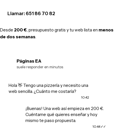
Llamar: 651 86 70 82
Desde
200 €
, presupuesto gratis y tu web lista en
menos
de dos semanas
.
Páginas EA
EA
suele responder en minutos
Hola 👋 Tengo una pizzería y necesito una
web sencilla. ¿Cuánto me costaría?
10:42
¡Buenas! Una web así empieza en 200 €.
Cuéntame qué quieres enseñar y hoy
mismo te paso propuesta.
10:44