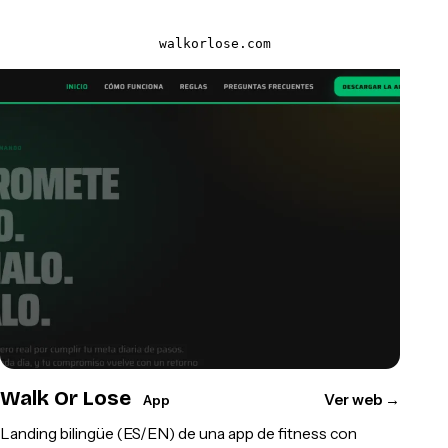
walkorlose.com
Walk Or Lose
Ver web
→
App
Landing bilingüe (ES/EN) de una app de fitness con