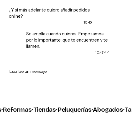
¿Y si más adelante quiero añadir pedidos
online?
10:45
Se amplía cuando quieras. Empezamos
por lo importante: que te encuentren y te
llamen.
10:47
➤
Escribe un mensaje
eformas
·
Tiendas
·
Peluquerías
·
Abogados
·
Talle