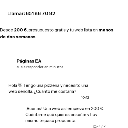
Llamar: 651 86 70 82
Desde
200 €
, presupuesto gratis y tu web lista en
menos
de dos semanas
.
Páginas EA
EA
suele responder en minutos
Hola 👋 Tengo una pizzería y necesito una
web sencilla. ¿Cuánto me costaría?
10:42
¡Buenas! Una web así empieza en 200 €.
Cuéntame qué quieres enseñar y hoy
mismo te paso propuesta.
10:44