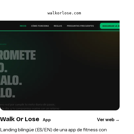
walkorlose.com
Walk Or Lose
Ver web
→
App
Landing bilingüe (ES/EN) de una app de fitness con