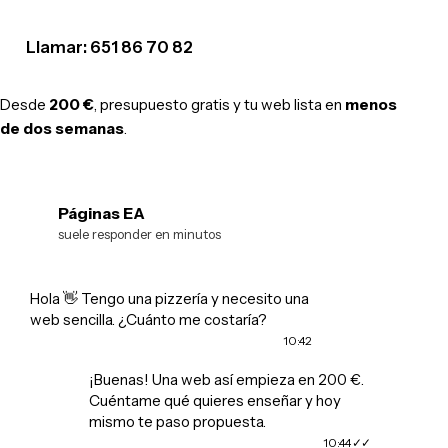
Llamar: 651 86 70 82
Desde
200 €
, presupuesto gratis y tu web lista en
menos
de dos semanas
.
Páginas EA
EA
suele responder en minutos
Hola 👋 Tengo una pizzería y necesito una
web sencilla. ¿Cuánto me costaría?
10:42
¡Buenas! Una web así empieza en 200 €.
Cuéntame qué quieres enseñar y hoy
mismo te paso propuesta.
10:44