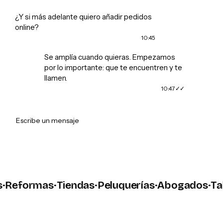
¿Y si más adelante quiero añadir pedidos
online?
10:45
Se amplía cuando quieras. Empezamos
por lo importante: que te encuentren y te
llamen.
10:47
➤
Escribe un mensaje
eformas
·
Tiendas
·
Peluquerías
·
Abogados
·
Talle