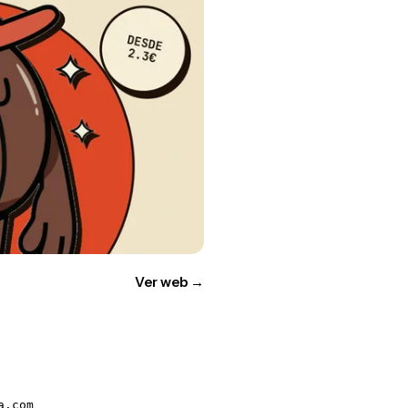
Ver web
→
a.com