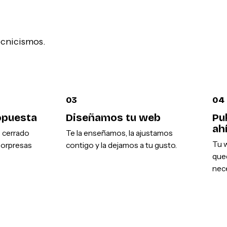
tecnicismos.
03
04
opuesta
Diseñamos tu web
Pu
ah
o cerrado
Te la enseñamos, la ajustamos
Tu w
sorpresas
contigo y la dejamos a tu gusto.
que
nece