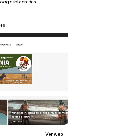
oogle integradas.
.es
Ver web
→