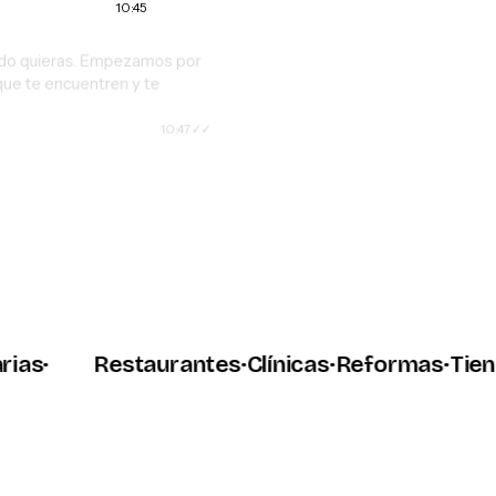
10:45
do quieras. Empezamos por
que te encuentren y te
10:47
➤
·
Restaurantes
·
Clínicas
·
Reformas
·
Tiendas
·