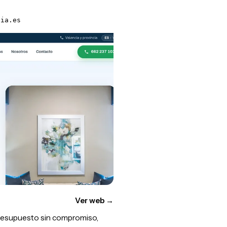
cia.es
Ver web
→
presupuesto sin compromiso,