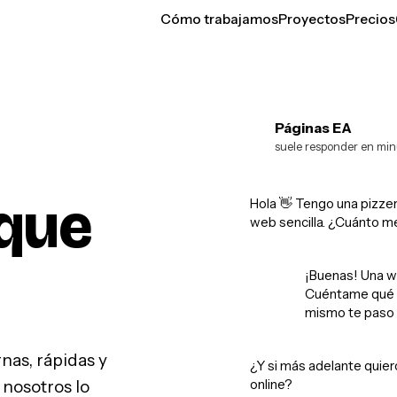
Cómo trabajamos
Proyectos
Precios
Páginas EA
EA
suele responder en min
que
Hola 👋 Tengo una pizzer
web sencilla. ¿Cuánto m
¡Buenas! Una w
Cuéntame qué q
mismo te paso 
as, rápidas y
¿Y si más adelante quier
online?
 nosotros lo