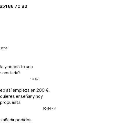
651 86 70 82
WhatsApp
utos
ía y necesito una
e costaría?
10:42
eb así empieza en 200 €.
uieres enseñar y hoy
propuesta.
10:44
o añadir pedidos