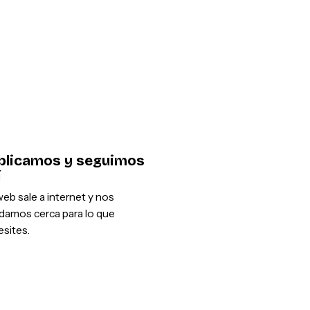
blicamos y seguimos
í
eb sale a internet y nos
damos cerca para lo que
sites.