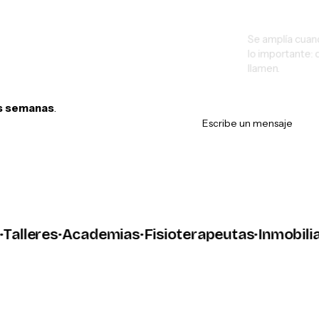
Se amplía cuan
lo importante: 
llamen.
s semanas
.
Escribe un mensaje
leres
·
Academias
·
Fisioterapeutas
·
Inmobiliarias