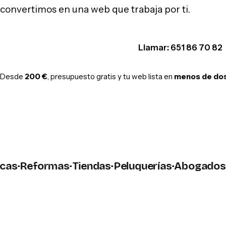
convertimos en una web que trabaja por ti.
Hablar por WhatsApp
Llamar: 651 86 70 82
Desde
200 €
, presupuesto gratis y tu web lista en
menos de do
Reformas
·
Tiendas
·
Peluquerías
·
Abogados
·
Tal