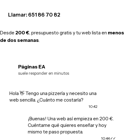
Llamar: 651 86 70 82
Desde
200 €
, presupuesto gratis y tu web lista en
menos
de dos semanas
.
Páginas EA
EA
suele responder en minutos
Hola 👋 Tengo una pizzería y necesito una
web sencilla. ¿Cuánto me costaría?
10:42
¡Buenas! Una web así empieza en 200 €.
Cuéntame qué quieres enseñar y hoy
mismo te paso propuesta.
10:44