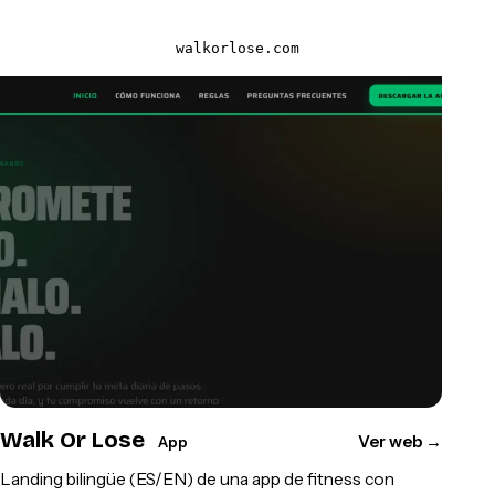
walkorlose.com
Walk Or Lose
Ver web
→
App
Landing bilingüe (ES/EN) de una app de fitness con