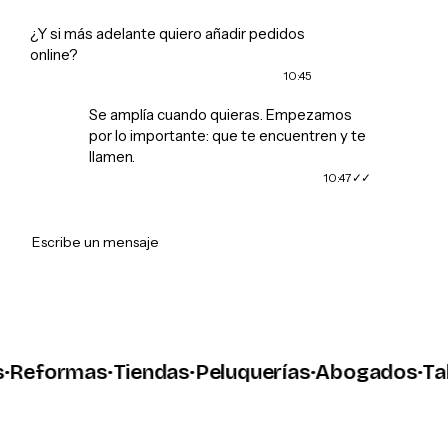
¿Y si más adelante quiero añadir pedidos
online?
10:45
Se amplía cuando quieras. Empezamos
por lo importante: que te encuentren y te
llamen.
10:47
➤
Escribe un mensaje
eformas
·
Tiendas
·
Peluquerías
·
Abogados
·
Talle