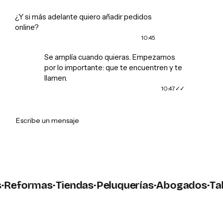
¿Y si más adelante quiero añadir pedidos
online?
10:45
Se amplía cuando quieras. Empezamos
por lo importante: que te encuentren y te
llamen.
10:47
➤
Escribe un mensaje
eformas
·
Tiendas
·
Peluquerías
·
Abogados
·
Taller