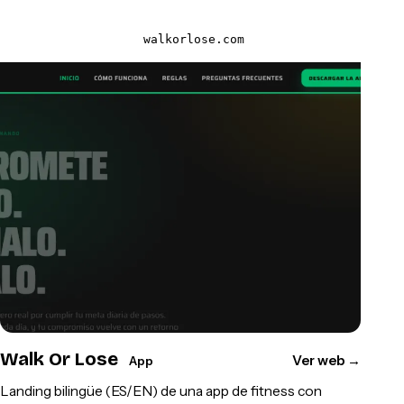
walkorlose.com
Walk Or Lose
Ver web
→
App
Landing bilingüe (ES/EN) de una app de fitness con