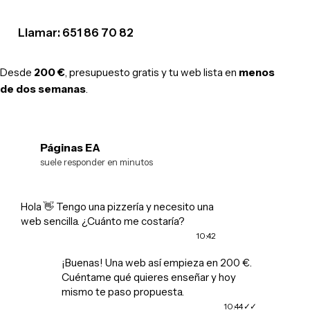
Llamar: 651 86 70 82
Desde
200 €
, presupuesto gratis y tu web lista en
menos
de dos semanas
.
Páginas EA
EA
suele responder en minutos
Hola 👋 Tengo una pizzería y necesito una
web sencilla. ¿Cuánto me costaría?
10:42
¡Buenas! Una web así empieza en 200 €.
Cuéntame qué quieres enseñar y hoy
mismo te paso propuesta.
10:44